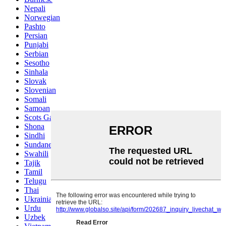
Nepali
Norwegian
Pashto
Persian
Punjabi
Serbian
Sesotho
Sinhala
Slovak
Slovenian
Somali
Samoan
Scots Gaelic
Shona
Sindhi
Sundanese
Swahili
Tajik
Tamil
Telugu
Thai
Ukrainian
Urdu
Uzbek