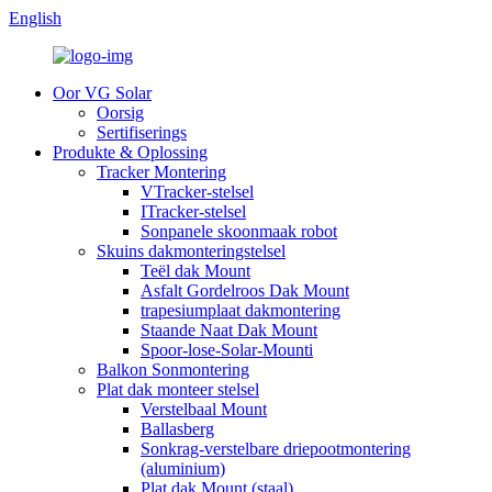
English
Oor VG Solar
Oorsig
Sertifiserings
Produkte & Oplossing
Tracker Montering
VTracker-stelsel
ITracker-stelsel
Sonpanele skoonmaak robot
Skuins dakmonteringstelsel
Teël dak Mount
Asfalt Gordelroos Dak Mount
trapesiumplaat dakmontering
Staande Naat Dak Mount
Spoor-lose-Solar-Mounti
Balkon Sonmontering
Plat dak monteer stelsel
Verstelbaal Mount
Ballasberg
Sonkrag-verstelbare driepootmontering
(aluminium)
Plat dak Mount (staal)