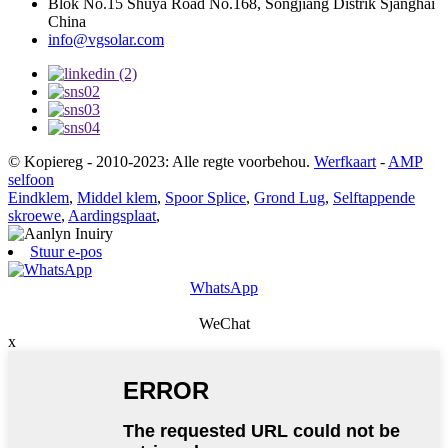
Blok No.15 Shuya Road No.168, Songjiang Distrik Sjanghai
China
info@vgsolar.com
© Kopiereg - 2010-2023: Alle regte voorbehou.
Werfkaart
-
AMP
selfoon
Eindklem
,
Middel klem
,
Spoor Splice
,
Grond Lug
,
Selftappende
skroewe
,
Aardingsplaat
,
Stuur e-pos
WhatsApp
WeChat
x