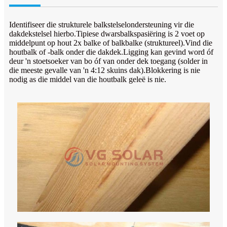
Identifiseer die strukturele balkstelselondersteuning vir die
dakdekstelsel hierbo.Tipiese dwarsbalkspasiëring is 2 voet op
middelpunt op hout 2x balke of balkbalke (struktureel).Vind die
houtbalk of -balk onder die dakdek.Ligging kan gevind word óf
deur 'n stoetsoeker van bo óf van onder dek toegang (solder in
die meeste gevalle van 'n 4:12 skuins dak).Blokkering is nie
nodig as die middel van die houtbalk geleë is nie.