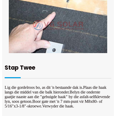
Stap Twee
Lig die gordelroos bo, as dit 'n bestaande dak is.Plaas die haak
langs die middel van die balk hieronder.Belyn die onderste
gaatjie naaste aan die "gebuigde haak" by die asfalt-selfklevende
lyn, soos getoon.Boor gate met 'n 7 mm-punt vir M8x80- of
5/16"x3-1/8"-skroewe.Verwyder die haak.