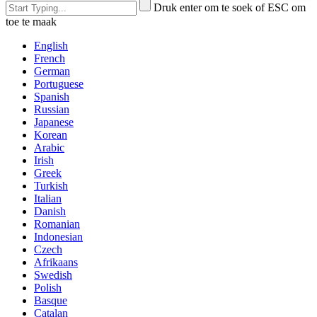
Druk enter om te soek of ESC om
toe te maak
English
French
German
Portuguese
Spanish
Russian
Japanese
Korean
Arabic
Irish
Greek
Turkish
Italian
Danish
Romanian
Indonesian
Czech
Afrikaans
Swedish
Polish
Basque
Catalan