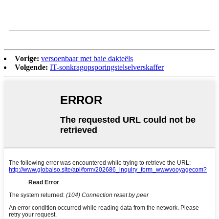
Vorige:
versoenbaar met baie dakteëls
Volgende:
IT-sonkragopsporingstelselverskaffer