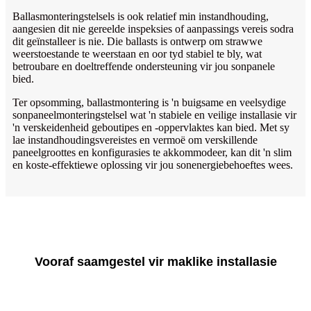
Ballasmonteringstelsels is ook relatief min instandhouding,
aangesien dit nie gereelde inspeksies of aanpassings vereis sodra
dit geïnstalleer is nie. Die ballasts is ontwerp om strawwe
weerstoestande te weerstaan ​​en oor tyd stabiel te bly, wat
betroubare en doeltreffende ondersteuning vir jou sonpanele
bied.
Ter opsomming, ballastmontering is 'n buigsame en veelsydige
sonpaneelmonteringstelsel wat 'n stabiele en veilige installasie vir
'n verskeidenheid geboutipes en -oppervlaktes kan bied. Met sy
lae instandhoudingsvereistes en vermoë om verskillende
paneelgroottes en konfigurasies te akkommodeer, kan dit 'n slim
en koste-effektiewe oplossing vir jou sonenergiebehoeftes wees.
Vooraf saamgestel vir maklike installasie