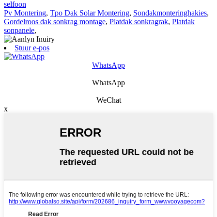
selfoon
Pv Montering
,
Tpo Dak Solar Montering
,
Sondakmonteringhakies
,
Gordelroos dak sonkrag montage
,
Platdak sonkragrak
,
Platdak
sonpanele
,
Stuur e-pos
WhatsApp
WhatsApp
WeChat
x