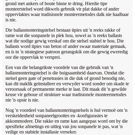
grond met ankers of boute binne te dring. Hierdie tipe
monteerstelsel word dikwels gebruik vir plat dakke of ander
oppervlaktes waar tradisionele monteermetodes dalk nie haalbaar
is nie.
Die ballasmonteringstelsel bestaan ​​tipies uit 'n reeks rakke of
rame wat die sonpanele in plek hou, sowel as 'n reeks ballasts
wat die nodige gewig verskaf om die stelsel stabiel te hou. Die
ballasts word tipies van beton of ander swaar materiale gemaak,
en is in 'n strategiese patroon gerangskik om die gewig eweredig
oor die oppervlak te versprei.
Een van die belangrikste voordele van die gebruik van 'n
ballasmonteringstelsel is die buigsaamheid daarvan. Omdat die
stelsel geen gate of penetrasies in die dak of grond benodig nie,
kan dit maklik geïnstalleer en verwyder word sonder om skade te
veroorsaak of permanente merke te laat. Dit maak dit 'n gewilde
keuse vir geboue of strukture waar tradisionele monteermetodes
nie 'n opsie is nie.
Nog 'n voordeel van ballasmonteringstelsels is hul vermoë om 'n
verskeidenheid sonpaneelgroottes en -konfigurasies te
akkommodeer. Die rakke en rame kan aangepas word om by die
spesifieke afmetings en uitleg van jou sonpanele te pas, wat 'n
veilige en stabiele installasie verseker.