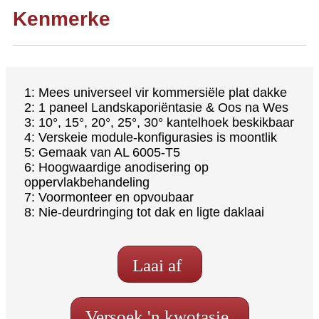
Kenmerke
1: Mees universeel vir kommersiële plat dakke
2: 1 paneel Landskaporiëntasie & Oos na Wes
3: 10°, 15°, 20°, 25°, 30° kantelhoek beskikbaar
4: Verskeie module-konfigurasies is moontlik
5: Gemaak van AL 6005-T5
6: Hoogwaardige anodisering op
oppervlakbehandeling
7: Voormonteer en opvoubaar
8: Nie-deurdringing tot dak en ligte daklaai
Laai af
Versoek 'n kwotasie