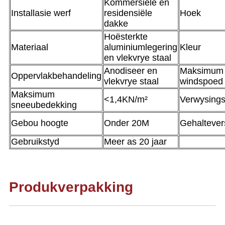
Kommersiële en
Installasie werf
residensiële
Hoek
dakke
Hoësterkte
Materiaal
aluminiumlegering
Kleur
en vlekvrye staal
Anodiseer en
Maksimum
Oppervlakbehandeling
vlekvrye staal
windspoed
Maksimum
<1,4KN/m²
Verwysing
sneeubedekking
Gebou hoogte
Onder 20M
Gehaltever
Gebruikstyd
Meer as 20 jaar
Produkverpakking