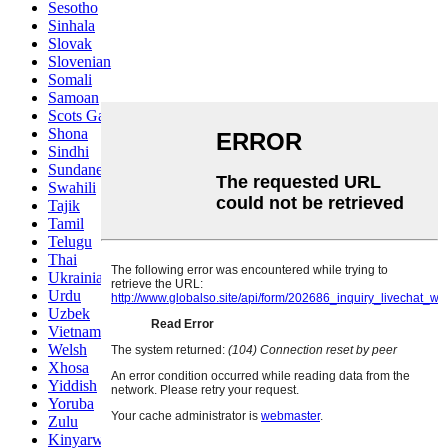
Sesotho
Sinhala
Slovak
Slovenian
Somali
Samoan
Scots Gaelic
Shona
Sindhi
Sundanese
Swahili
Tajik
Tamil
Telugu
Thai
Ukrainian
Urdu
Uzbek
Vietnamese
Welsh
Xhosa
Yiddish
Yoruba
Zulu
Kinyarwanda