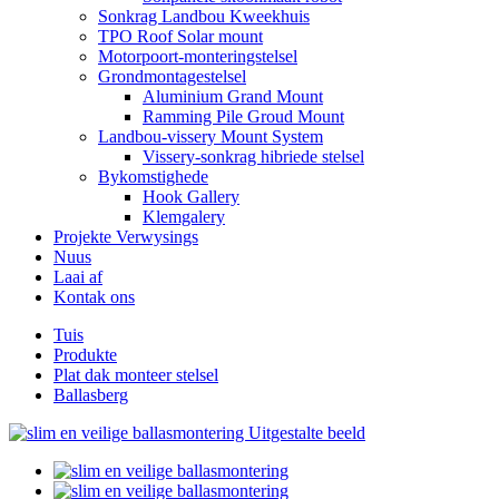
Sonkrag Landbou Kweekhuis
TPO Roof Solar mount
Motorpoort-monteringstelsel
Grondmontagestelsel
Aluminium Grand Mount
Ramming Pile Groud Mount
Landbou-vissery Mount System
Vissery-sonkrag hibriede stelsel
Bykomstighede
Hook Gallery
Klemgalery
Projekte Verwysings
Nuus
Laai af
Kontak ons
Tuis
Produkte
Plat dak monteer stelsel
Ballasberg