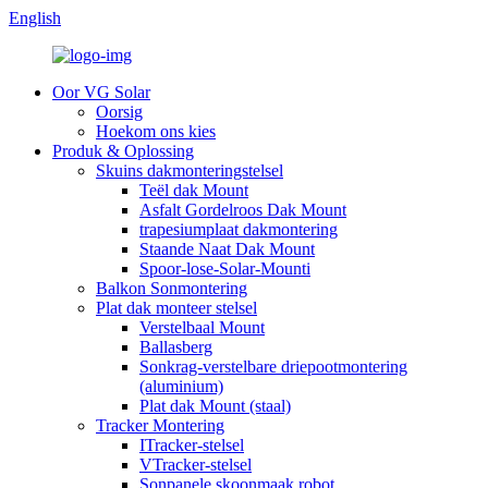
English
Oor VG Solar
Oorsig
Hoekom ons kies
Produk & Oplossing
Skuins dakmonteringstelsel
Teël dak Mount
Asfalt Gordelroos Dak Mount
trapesiumplaat dakmontering
Staande Naat Dak Mount
Spoor-lose-Solar-Mounti
Balkon Sonmontering
Plat dak monteer stelsel
Verstelbaal Mount
Ballasberg
Sonkrag-verstelbare driepootmontering
(aluminium)
Plat dak Mount (staal)
Tracker Montering
ITracker-stelsel
VTracker-stelsel
Sonpanele skoonmaak robot